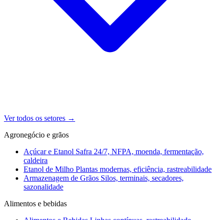
Ver todos os setores
→
Agronegócio e grãos
Açúcar e Etanol
Safra 24/7, NFPA, moenda, fermentação,
caldeira
Etanol de Milho
Plantas modernas, eficiência, rastreabilidade
Armazenagem de Grãos
Silos, terminais, secadores,
sazonalidade
Alimentos e bebidas