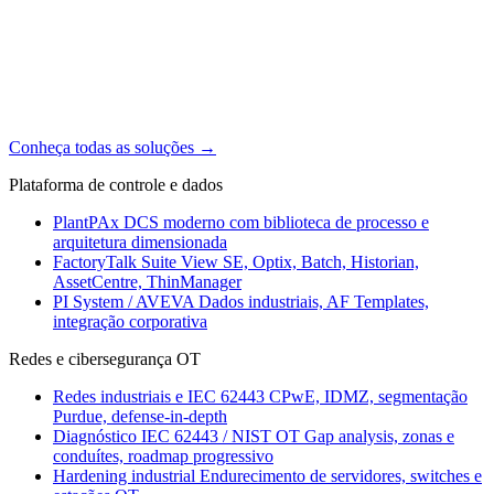
Conheça todas as soluções
→
Plataforma de controle e dados
PlantPAx
DCS moderno com biblioteca de processo e
arquitetura dimensionada
FactoryTalk Suite
View SE, Optix, Batch, Historian,
AssetCentre, ThinManager
PI System / AVEVA
Dados industriais, AF Templates,
integração corporativa
Redes e cibersegurança OT
Redes industriais e IEC 62443
CPwE, IDMZ, segmentação
Purdue, defense-in-depth
Diagnóstico IEC 62443 / NIST OT
Gap analysis, zonas e
conduítes, roadmap progressivo
Hardening industrial
Endurecimento de servidores, switches e