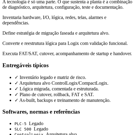
A tecnologia é só uma parte. O que sustenta a planta é a combinação
de diagnóstico, arquitetura, configuração, teste e documentação.
Inventaria hardware, I/O, lógica, redes, telas, alarmes e
dependências.
Define estratégia de migração faseada e arquitetura alvo.
Converte e reestrutura lógica para Logix com validação funcional.
Executa FAT/SAT, cutover, acompanhamento de startup e handover.
Entregáveis típicos
✓
Inventário legado e matriz de risco.
✓
Arquitetura alvo ControlLogix/CompactLogix.
✓
Lógica migrada, comentada e estruturada.
✓
Plano de cutover, rollback, FAT e SAT.
✓
As-built, backups e treinamento de manutenção.
Softwares, normas e referências
Legado
PLC-5
Legado
SLC 500
Arquitetura alvo
ControlLogix