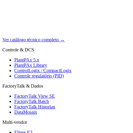
Ver catálogo técnico completo
→
Controle & DCS
PlantPAx 5.x
PlantPAx Library
ControlLogix / CompactLogix
Controle regulatório (PID)
FactoryTalk & Dados
FactoryTalk View SE
FactoryTalk Batch
FactoryTalk Historian
DataMosaix
Multi-vendor
Elipse E3