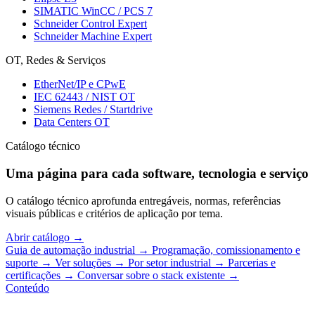
SIMATIC WinCC / PCS 7
Schneider Control Expert
Schneider Machine Expert
OT, Redes & Serviços
EtherNet/IP e CPwE
IEC 62443 / NIST OT
Siemens Redes / Startdrive
Data Centers OT
Catálogo técnico
Uma página para cada software, tecnologia e serviço
O catálogo técnico aprofunda entregáveis, normas, referências
visuais públicas e critérios de aplicação por tema.
Abrir catálogo
→
Guia de automação industrial
→
Programação, comissionamento e
suporte
→
Ver soluções
→
Por setor industrial
→
Parcerias e
certificações
→
Conversar sobre o stack existente
→
Conteúdo