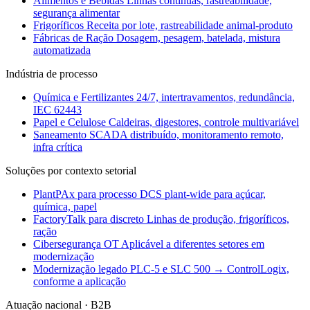
Alimentos e Bebidas
Linhas contínuas, rastreabilidade,
segurança alimentar
Frigoríficos
Receita por lote, rastreabilidade animal-produto
Fábricas de Ração
Dosagem, pesagem, batelada, mistura
automatizada
Indústria de processo
Química e Fertilizantes
24/7, intertravamentos, redundância,
IEC 62443
Papel e Celulose
Caldeiras, digestores, controle multivariável
Saneamento
SCADA distribuído, monitoramento remoto,
infra crítica
Soluções por contexto setorial
PlantPAx para processo
DCS plant-wide para açúcar,
química, papel
FactoryTalk para discreto
Linhas de produção, frigoríficos,
ração
Cibersegurança OT
Aplicável a diferentes setores em
modernização
Modernização legado
PLC-5 e SLC 500 → ControlLogix,
conforme a aplicação
Atuação nacional · B2B