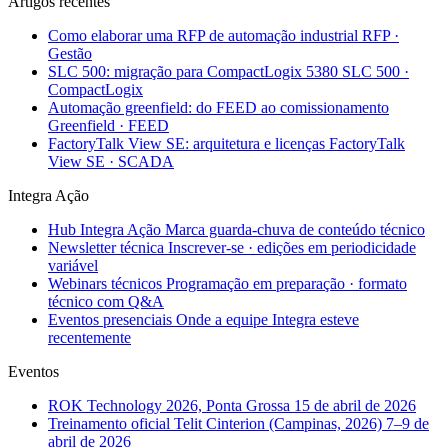
Artigos recentes
Como elaborar uma RFP de automação industrial
RFP ·
Gestão
SLC 500: migração para CompactLogix 5380
SLC 500 ·
CompactLogix
Automação greenfield: do FEED ao comissionamento
Greenfield · FEED
FactoryTalk View SE: arquitetura e licenças
FactoryTalk
View SE · SCADA
Integra Ação
Hub Integra Ação
Marca guarda-chuva de conteúdo técnico
Newsletter técnica
Inscrever-se · edições em periodicidade
variável
Webinars técnicos
Programação em preparação · formato
técnico com Q&A
Eventos presenciais
Onde a equipe Integra esteve
recentemente
Eventos
ROK Technology 2026, Ponta Grossa
15 de abril de 2026
Treinamento oficial Telit Cinterion (Campinas, 2026)
7–9 de
abril de 2026