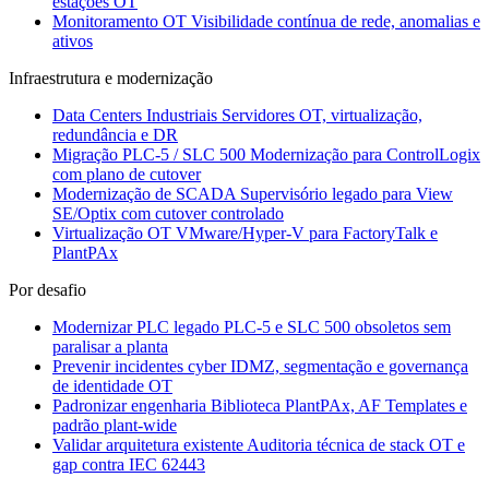
estações OT
Monitoramento OT
Visibilidade contínua de rede, anomalias e
ativos
Infraestrutura e modernização
Data Centers Industriais
Servidores OT, virtualização,
redundância e DR
Migração PLC-5 / SLC 500
Modernização para ControlLogix
com plano de cutover
Modernização de SCADA
Supervisório legado para View
SE/Optix com cutover controlado
Virtualização OT
VMware/Hyper-V para FactoryTalk e
PlantPAx
Por desafio
Modernizar PLC legado
PLC-5 e SLC 500 obsoletos sem
paralisar a planta
Prevenir incidentes cyber
IDMZ, segmentação e governança
de identidade OT
Padronizar engenharia
Biblioteca PlantPAx, AF Templates e
padrão plant-wide
Validar arquitetura existente
Auditoria técnica de stack OT e
gap contra IEC 62443