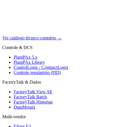
Ver catálogo técnico completo
→
Controle & DCS
PlantPAx 5.x
PlantPAx Library
ControlLogix / CompactLogix
Controle regulatório (PID)
FactoryTalk & Dados
FactoryTalk View SE
FactoryTalk Batch
FactoryTalk Historian
DataMosaix
Multi-vendor
Elipse E3