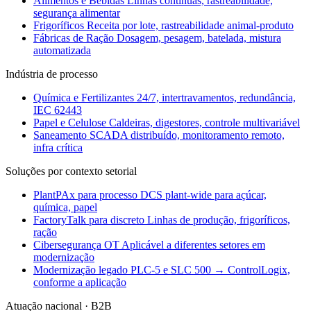
Alimentos e Bebidas
Linhas contínuas, rastreabilidade,
segurança alimentar
Frigoríficos
Receita por lote, rastreabilidade animal-produto
Fábricas de Ração
Dosagem, pesagem, batelada, mistura
automatizada
Indústria de processo
Química e Fertilizantes
24/7, intertravamentos, redundância,
IEC 62443
Papel e Celulose
Caldeiras, digestores, controle multivariável
Saneamento
SCADA distribuído, monitoramento remoto,
infra crítica
Soluções por contexto setorial
PlantPAx para processo
DCS plant-wide para açúcar,
química, papel
FactoryTalk para discreto
Linhas de produção, frigoríficos,
ração
Cibersegurança OT
Aplicável a diferentes setores em
modernização
Modernização legado
PLC-5 e SLC 500 → ControlLogix,
conforme a aplicação
Atuação nacional · B2B