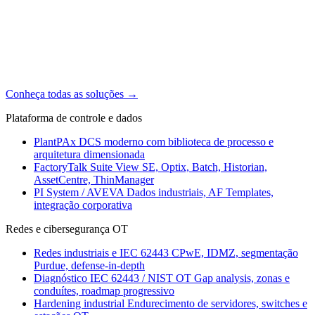
Conheça todas as soluções
→
Plataforma de controle e dados
PlantPAx
DCS moderno com biblioteca de processo e
arquitetura dimensionada
FactoryTalk Suite
View SE, Optix, Batch, Historian,
AssetCentre, ThinManager
PI System / AVEVA
Dados industriais, AF Templates,
integração corporativa
Redes e cibersegurança OT
Redes industriais e IEC 62443
CPwE, IDMZ, segmentação
Purdue, defense-in-depth
Diagnóstico IEC 62443 / NIST OT
Gap analysis, zonas e
conduítes, roadmap progressivo
Hardening industrial
Endurecimento de servidores, switches e