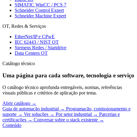
SIMATIC WinCC / PCS 7
Schneider Control Expert
Schneider Machine Expert
OT, Redes & Serviços
EtherNet/IP e CPwE
IEC 62443 / NIST OT
Siemens Redes / Startdrive
Data Centers OT
Catálogo técnico
Uma página para cada software, tecnologia e serviço
O catálogo técnico aprofunda entregáveis, normas, referências
visuais públicas e critérios de aplicação por tema.
Abrir catálogo
→
Guia de automação industrial
→
Programação, comissionamento e
suporte
→
Ver soluções
→
Por setor industrial
→
Parcerias e
certificações
→
Conversar sobre o stack existente
→
Conteúdo