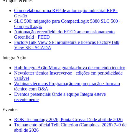
Artigos recentes
Como elaborar uma RFP de automação industrial
RFP ·
Gestão
SLC 500: migração para CompactLogix 5380
SLC 500 ·
CompactLogix
Automação greenfield: do FEED ao comissionamento
Greenfield · FEED
FactoryTalk View SE: arquitetura e licenças
FactoryTalk
View SE · SCADA
Integra Ação
Hub Integra Ação
Marca guarda-chuva de conteúdo técnico
Newsletter técnica
Inscrever-se · edições em periodicidade
variável
Webinars técnicos
Programação em preparação · formato
técnico com Q&A
Eventos presenciais
Onde a equipe Integra esteve
recentemente
Eventos
ROK Technology 2026, Ponta Grossa
15 de abril de 2026
Treinamento oficial Telit Cinterion (Campinas, 2026)
7–9 de
abril de 2026