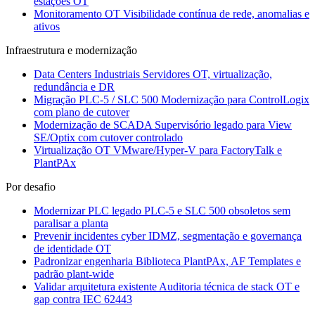
estações OT
Monitoramento OT
Visibilidade contínua de rede, anomalias e
ativos
Infraestrutura e modernização
Data Centers Industriais
Servidores OT, virtualização,
redundância e DR
Migração PLC-5 / SLC 500
Modernização para ControlLogix
com plano de cutover
Modernização de SCADA
Supervisório legado para View
SE/Optix com cutover controlado
Virtualização OT
VMware/Hyper-V para FactoryTalk e
PlantPAx
Por desafio
Modernizar PLC legado
PLC-5 e SLC 500 obsoletos sem
paralisar a planta
Prevenir incidentes cyber
IDMZ, segmentação e governança
de identidade OT
Padronizar engenharia
Biblioteca PlantPAx, AF Templates e
padrão plant-wide
Validar arquitetura existente
Auditoria técnica de stack OT e
gap contra IEC 62443