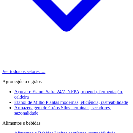
Ver todos os setores
→
Agronegócio e grãos
Açúcar e Etanol
Safra 24/7, NFPA, moenda, fermentação,
caldeira
Etanol de Milho
Plantas modernas, eficiência, rastreabilidade
Armazenagem de Grãos
Silos, terminais, secadores,
sazonalidade
Alimentos e bebidas