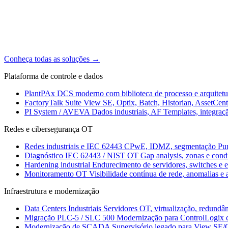
Conheça todas as soluções
→
Plataforma de controle e dados
PlantPAx
DCS moderno com biblioteca de processo e arquitet
FactoryTalk Suite
View SE, Optix, Batch, Historian, AssetCen
PI System / AVEVA
Dados industriais, AF Templates, integraç
Redes e cibersegurança OT
Redes industriais e IEC 62443
CPwE, IDMZ, segmentação Purd
Diagnóstico IEC 62443 / NIST OT
Gap analysis, zonas e cond
Hardening industrial
Endurecimento de servidores, switches e 
Monitoramento OT
Visibilidade contínua de rede, anomalias e 
Infraestrutura e modernização
Data Centers Industriais
Servidores OT, virtualização, redundâ
Migração PLC-5 / SLC 500
Modernização para ControlLogix 
Modernização de SCADA
Supervisório legado para View SE/