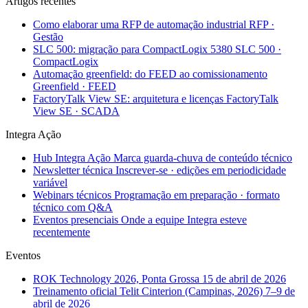
Artigos recentes
Como elaborar uma RFP de automação industrial
RFP ·
Gestão
SLC 500: migração para CompactLogix 5380
SLC 500 ·
CompactLogix
Automação greenfield: do FEED ao comissionamento
Greenfield · FEED
FactoryTalk View SE: arquitetura e licenças
FactoryTalk
View SE · SCADA
Integra Ação
Hub Integra Ação
Marca guarda-chuva de conteúdo técnico
Newsletter técnica
Inscrever-se · edições em periodicidade
variável
Webinars técnicos
Programação em preparação · formato
técnico com Q&A
Eventos presenciais
Onde a equipe Integra esteve
recentemente
Eventos
ROK Technology 2026, Ponta Grossa
15 de abril de 2026
Treinamento oficial Telit Cinterion (Campinas, 2026)
7–9 de
abril de 2026