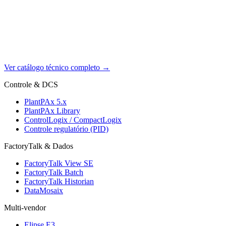
Ver catálogo técnico completo
→
Controle & DCS
PlantPAx 5.x
PlantPAx Library
ControlLogix / CompactLogix
Controle regulatório (PID)
FactoryTalk & Dados
FactoryTalk View SE
FactoryTalk Batch
FactoryTalk Historian
DataMosaix
Multi-vendor
Elipse E3