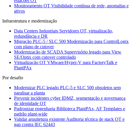
estações OT
Monitoramento OT
Visibilidade contínua de rede, anomalias e
ativos
Infraestrutura e modernização
Data Centers Industriais
Servidores OT, virtualização,
redundância e DR
Migração PLC-5 / SLC 500
Modernização para ControlLogix
com plano de cutover
Modernização de SCADA
Supervisório legado para View
SE/Optix com cutover controlado
Virtualização OT
VMware/Hyper-V para FactoryTalk e
PlantPAx
Por desafio
Modernizar PLC legado
PLC-5 e SLC 500 obsoletos sem
paralisar a planta
Prevenir incidentes cyber
IDMZ, segmentação e governança
de identidade OT
Padronizar engenharia
Biblioteca PlantPAx, AF Templates e
padrão plant-wide
Validar arquitetura existente
Auditoria técnica de stack OT e
gap contra IEC 62443