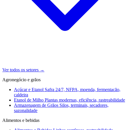
Ver todos os setores
→
Agronegócio e grãos
Açúcar e Etanol
Safra 24/7, NFPA, moenda, fermentação,
caldeira
Etanol de Milho
Plantas modernas, eficiência, rastreabilidade
Armazenagem de Grãos
Silos, terminais, secadores,
sazonalidade
Alimentos e bebidas