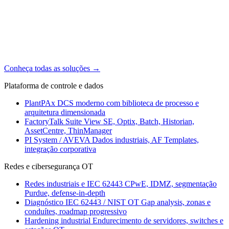
Conheça todas as soluções
→
Plataforma de controle e dados
PlantPAx
DCS moderno com biblioteca de processo e
arquitetura dimensionada
FactoryTalk Suite
View SE, Optix, Batch, Historian,
AssetCentre, ThinManager
PI System / AVEVA
Dados industriais, AF Templates,
integração corporativa
Redes e cibersegurança OT
Redes industriais e IEC 62443
CPwE, IDMZ, segmentação
Purdue, defense-in-depth
Diagnóstico IEC 62443 / NIST OT
Gap analysis, zonas e
conduítes, roadmap progressivo
Hardening industrial
Endurecimento de servidores, switches e