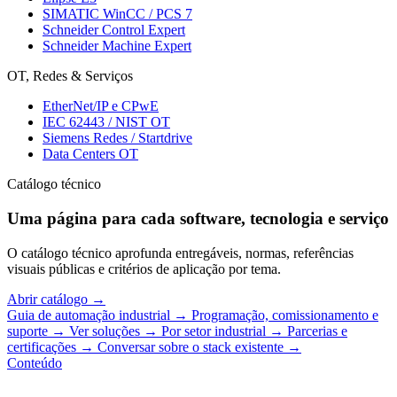
SIMATIC WinCC / PCS 7
Schneider Control Expert
Schneider Machine Expert
OT, Redes & Serviços
EtherNet/IP e CPwE
IEC 62443 / NIST OT
Siemens Redes / Startdrive
Data Centers OT
Catálogo técnico
Uma página para cada software, tecnologia e serviço
O catálogo técnico aprofunda entregáveis, normas, referências
visuais públicas e critérios de aplicação por tema.
Abrir catálogo
→
Guia de automação industrial
→
Programação, comissionamento e
suporte
→
Ver soluções
→
Por setor industrial
→
Parcerias e
certificações
→
Conversar sobre o stack existente
→
Conteúdo