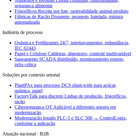
Alimentos e Bebidas
Linhas contínuas, rastreabilidade,
segurança alimentar
Frigoríficos
Receita por lote, rastreabilidade animal-produto
Fábricas de Ração
Dosagem, pesagem, batelada, mistura
automatizada
Indústria de processo
Química e Fertilizantes
24/7, intertravamentos, redundância,
IEC 62443
Papel e Celulose
Caldeiras, digestores, controle multivariável
Saneamento
SCADA distribuído, monitoramento remoto,
infra crítica
Soluções por contexto setorial
PlantPAx para processo
DCS plant-wide para açúcar,
química, papel
FactoryTalk para discreto
Linhas de produção, frigoríficos,
ração
Cibersegurança OT
Aplicável a diferentes setores em
modernização
Modernização legado
PLC-5 e SLC 500 → ControlLogix,
conforme a aplicação
Atuação nacional · B2B