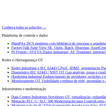
Conheça todas as soluções
→
Plataforma de controle e dados
PlantPAx
DCS moderno com biblioteca de processo e arquitet
FactoryTalk Suite
View SE, Optix, Batch, Historian, AssetCen
PI System / AVEVA
Dados industriais, AF Templates, integraç
Redes e cibersegurança OT
Redes industriais e IEC 62443
CPwE, IDMZ, segmentação Purd
Diagnóstico IEC 62443 / NIST OT
Gap analysis, zonas e cond
Hardening industrial
Endurecimento de servidores, switches e 
Monitoramento OT
Visibilidade contínua de rede, anomalias e 
Infraestrutura e modernização
Data Centers Industriais
Servidores OT, virtualização, redundâ
Migração PLC-5 / SLC 500
Modernização para ControlLogix 
Modernização de SCADA
Supervisório legado para View SE/