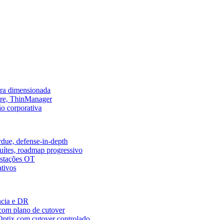
ura dimensionada
tre, ThinManager
ão corporativa
ue, defense-in-depth
uítes, roadmap progressivo
estações OT
ativos
ncia e DR
com plano de cutover
Optix com cutover controlado